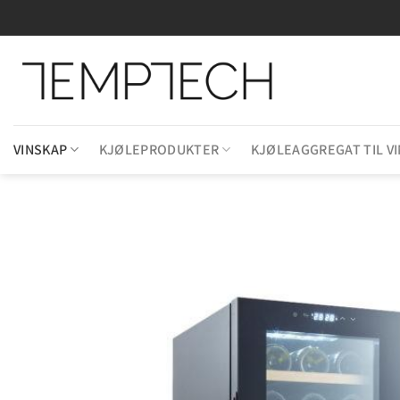
Skip
to
content
VINSKAP
KJØLEPRODUKTER
KJØLEAGGREGAT TIL V