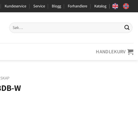
Kundeservice
Service
Blogg
Forhandlere
Katalog
Søk
etter:
HANDLEKURV
NSKAP
3DB-W