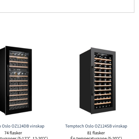
 Oslo OZ124DB vinskap
Temptech Oslo OZ124SB vinskap
74 flasker
81 flasker
ursoner (5-12°C, 12-20°C)
Én temperatursone (5-20°C)