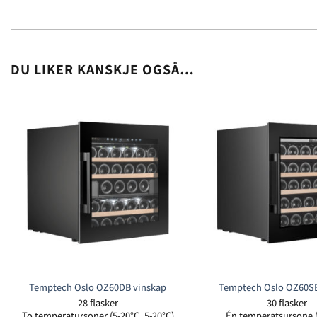
DU LIKER KANSKJE OGSÅ…
Temptech Oslo OZ60DB vinskap
Temptech Oslo OZ60SB
28 flasker
30 flasker
To temperatursoner (5-20°C, 5-20°C)
Én temperatsursone (