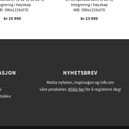
egrering i høyskap
Integrering i høyskap
ål: 590x1233x570
Mål: 590x1233x570
kr
25 990
kr
23 990
ASJON
NYHETSBREV
Motta nyheter, inspirasjon og info om
5
våre produkter.
Klikk her
for å registrere deg!
Stokke