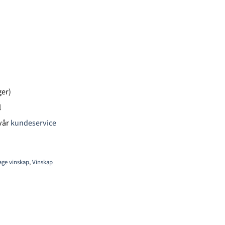
ger)
l
vår
kundeservice
age vinskap
,
Vinskap