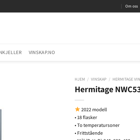
Om oss
INKJELLER
VINSKAP.NO
HJEM
/
VINSKAP
/
HERMITAGE VI
Hermitage NWC5
2022 modell
• 18 flasker
• To temperatursoner
• Frittstående