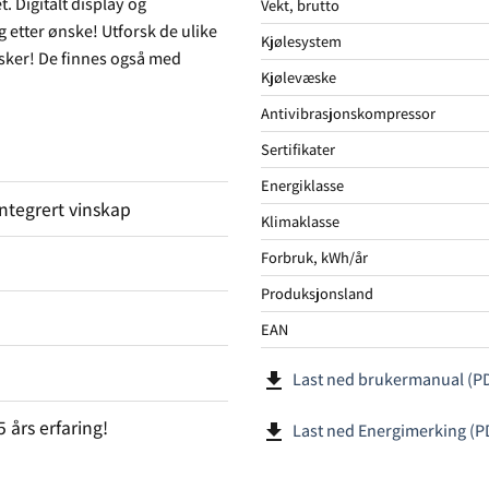
. Digitalt display og
Vekt, brutto
 etter ønske! Utforsk de ulike
Kjølesystem
lasker! De finnes også med
Kjølevæske
Antivibrasjonskompressor
Sertifikater
Energiklasse
ntegrert vinskap
Klimaklasse
Forbruk, kWh/år
Produksjonsland
EAN
file_download
Last ned brukermanual (P
års erfaring!
file_download
Last ned Energimerking (P