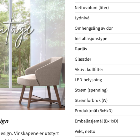
Nettovolum (liter)
Lydnivå
Omhengsling av dør
Installasjonstype
Dørlås
Glassdør
Aktivt kullfilter
LED-belysning
Strøm (spenning)
Strømforbruk (W)
Produktmål (BxHxD)
ign
Emballasjemål (BxHxD)
Vekt, netto
esign. Vinskapene er utstyrt