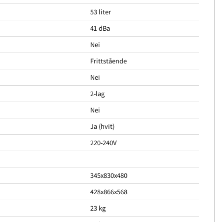
53 liter
41 dBa
Nei
Frittstående
Nei
2-lag
Nei
Ja (hvit)
220-240V
345x830x480
428x866x568
23 kg