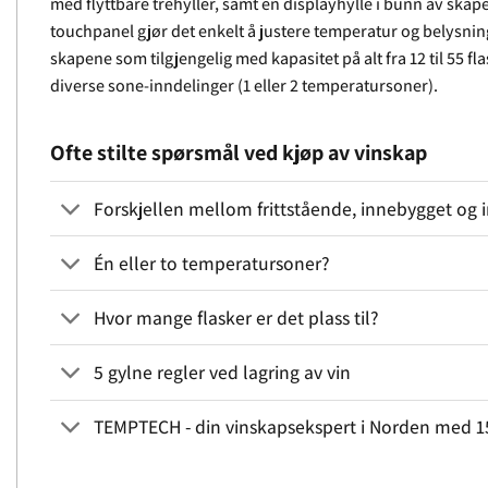
med flyttbare trehyller, samt en displayhylle i bunn av skapet
touchpanel gjør det enkelt å justere temperatur og belysning
skapene som tilgjengelig med kapasitet på alt fra 12 til 55 f
diverse sone-inndelinger (1 eller 2 temperatursoner).
Ofte stilte spørsmål ved kjøp av vinskap
Forskjellen mellom frittstående, innebygget og i
Én eller to temperatursoner?
Hvor mange flasker er det plass til?
5 gylne regler ved lagring av vin
TEMPTECH - din vinskapsekspert i Norden med 15 