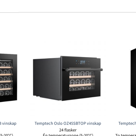
 vinskap
Temptech Oslo OZ45SBTOP vinskap
Temptech
24 flasker
5-20°C)
Én temperatursone (5-20°C)
To temperat