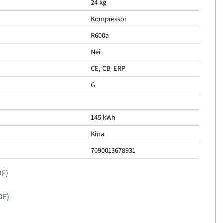
24 kg
Kompressor
R600a
Nei
CE, CB, ERP
G
145 kWh
Kina
7090013678931
DF)
DF)