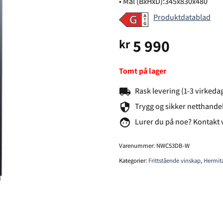
• Mål (BxHxD):345x830x480
Produktdatablad
5 990
kr
Tomt på lager
local_shipping
Rask levering (1-3 virkeda
security
Trygg og sikker netthande
face
Lurer du på noe? Kontakt 
Varenummer:
NWC53DB-W
Kategorier:
Frittstående vinskap
,
Hermit