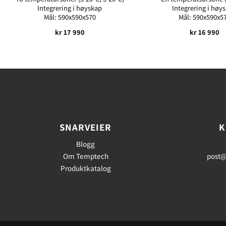
Integrering i høyskap
Integrering i høy
Mål: 590x590x570
Mål: 590x590x5
kr
17 990
kr
16 990
SNARVEIER
K
Blogg
Om Temptech
post@
Produktkatalog