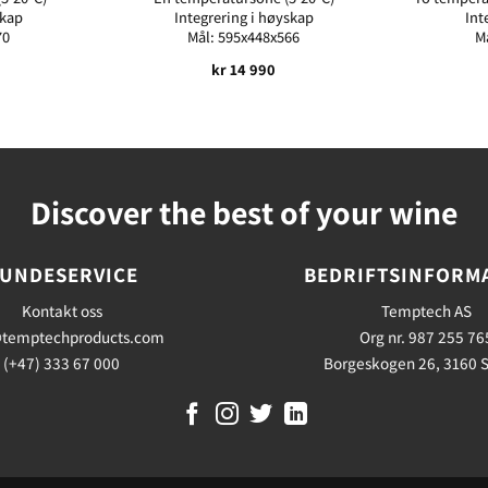
skap
Integrering i høyskap
Int
70
Mål: 595x448x566
M
kr
14 990
Discover the best of your wine
UNDESERVICE
BEDRIFTSINFORM
Kontakt oss
Temptech AS
temptechproducts.com
Org nr. 987 255 76
(+47) 333 67 000
Borgeskogen 26, 3160 