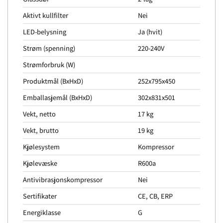
Aktivt kullfilter
Nei
LED-belysning
Ja (hvit)
Strøm (spenning)
220-240V
Strømforbruk (W)
Produktmål (BxHxD)
252x795x450
Emballasjemål (BxHxD)
302x831x501
Vekt, netto
17 kg
Vekt, brutto
19 kg
Kjølesystem
Kompressor
Kjølevæske
R600a
Antivibrasjonskompressor
Nei
Sertifikater
CE, CB, ERP
Energiklasse
G