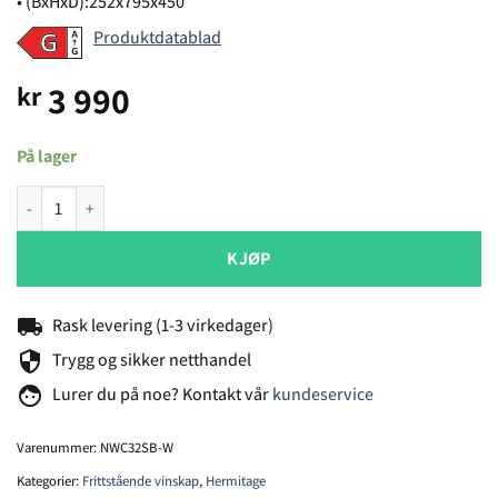
• (BxHxD):252x795x450
Produktdatablad
3 990
kr
På lager
Hermitage NWC32SB-W antall
KJØP
local_shipping
Rask levering (1-3 virkedager)
security
Trygg og sikker netthandel
face
Lurer du på noe? Kontakt vår
kundeservice
Varenummer:
NWC32SB-W
Kategorier:
Frittstående vinskap
,
Hermitage