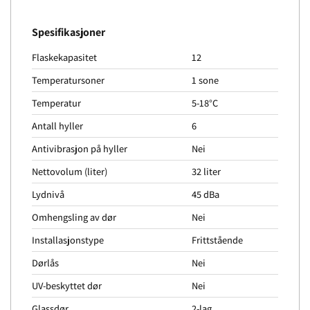
Spesifikasjoner
Flaskekapasitet
12
Temperatursoner
1 sone
Temperatur
5-18°C
Antall hyller
6
Antivibrasjon på hyller
Nei
Nettovolum (liter)
32 liter
Lydnivå
45 dBa
Omhengsling av dør
Nei
Installasjonstype
Frittstående
Dørlås
Nei
UV-beskyttet dør
Nei
Glassdør
2-lag