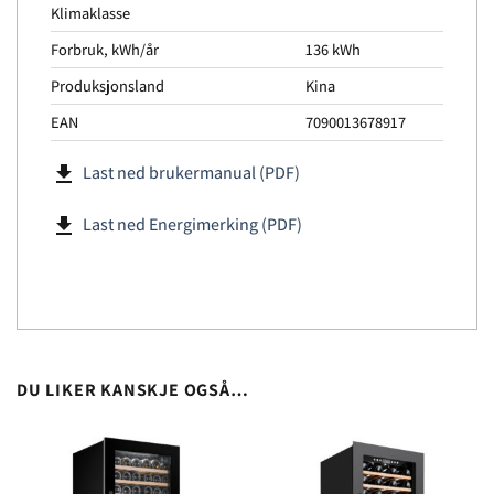
Klimaklasse
Forbruk, kWh/år
136 kWh
Produksjonsland
Kina
EAN
7090013678917
file_download
Last ned brukermanual (PDF)
file_download
Last ned Energimerking (PDF)
DU LIKER KANSKJE OGSÅ…