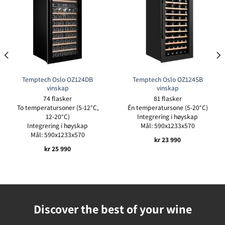
Temptech Oslo OZ124DB
Temptech Oslo OZ124SB
vinskap
vinskap
74 flasker
81 flasker
To temperatursoner (5-12°C,
Én temperatursone (5-20°C)
12-20°C)
Integrering i høyskap
Integrering i høyskap
Mål: 590x1233x570
Mål: 590x1233x570
kr
23 990
kr
25 990
Discover the best of your wine