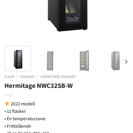
HJEM
/
VINSKAP
/
HERMITAGE VINSKAP
Hermitage NWC32SB-W
2022 modell
• 12 flasker
• Én temperatursone
• Frittstående