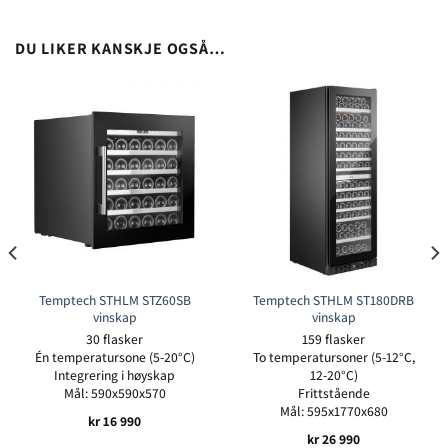
DU LIKER KANSKJE OGSÅ…
Temptech STHLM STZ60SB
Temptech STHLM ST180DRB
vinskap
vinskap
30 flasker
159 flasker
Én temperatursone (5-20°C)
To temperatursoner (5-12°C,
Integrering i høyskap
12-20°C)
Mål: 590x590x570
Frittstående
Mål: 595x1770x680
kr
16 990
kr
26 990