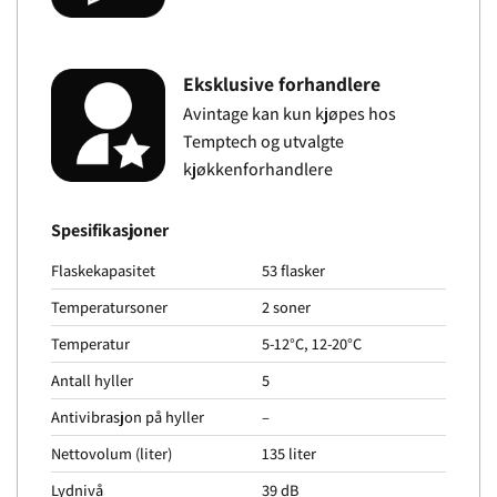
Eksklusive forhandlere
Avintage kan kun kjøpes hos
Temptech og utvalgte
kjøkkenforhandlere
Spesifikasjoner
Flaskekapasitet
53 flasker
Temperatursoner
2 soner
Temperatur
5-12°C, 12-20°C
Antall hyller
5
Antivibrasjon på hyller
–
Nettovolum (liter)
135 liter
Lydnivå
39 dB