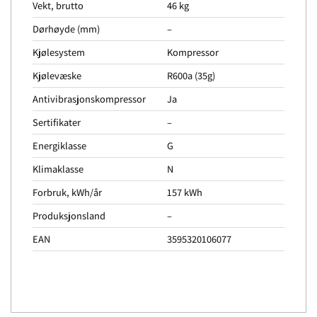
Vekt, brutto
46 kg
Dørhøyde (mm)
–
Kjølesystem
Kompressor
Kjølevæske
R600a (35g)
Antivibrasjonskompressor
Ja
Sertifikater
–
Energiklasse
G
Klimaklasse
N
Forbruk, kWh/år
157 kWh
Produksjonsland
–
EAN
3595320106077