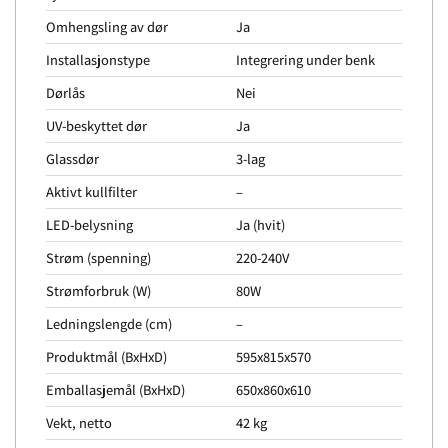
Omhengsling av dør
Ja
Installasjonstype
Integrering under benk
Dørlås
Nei
UV-beskyttet dør
Ja
Glassdør
3-lag
Aktivt kullfilter
–
LED-belysning
Ja (hvit)
Strøm (spenning)
220-240V
Strømforbruk (W)
80W
Ledningslengde (cm)
–
Produktmål (BxHxD)
595x815x570
Emballasjemål (BxHxD)
650x860x610
Vekt, netto
42 kg