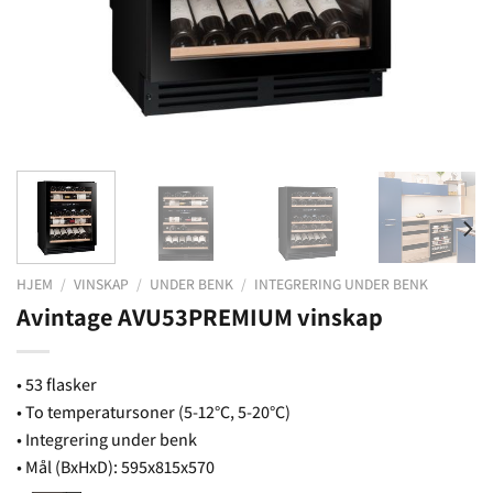
HJEM
/
VINSKAP
/
UNDER BENK
/
INTEGRERING UNDER BENK
Avintage AVU53PREMIUM vinskap
• 53 flasker
• To temperatursoner (5-12°C, 5-20°C)
• Integrering under benk
• Mål (BxHxD): 595x815x570