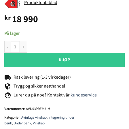
Produktdatablad
18 990
kr
På lager
Avintage AVU53PREMIUM vinskap antall
KJØP
local_shipping
Rask levering (1-3 virkedager)
security
Trygg og sikker netthandel
face
Lurer du på noe? Kontakt vår
kundeservice
Varenummer:
AVU53PREMIUM
Kategorier:
Avintage vinskap
,
Integrering under
benk
,
Under benk
,
Vinskap