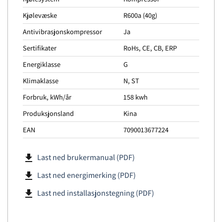
Kjølevæske
R600a (40g)
Antivibrasjonskompressor
Ja
Sertifikater
RoHs, CE, CB, ERP
Energiklasse
G
Klimaklasse
N, ST
Forbruk, kWh/år
158 kwh
Produksjonsland
Kina
EAN
7090013677224
file_download
Last ned brukermanual (PDF)
file_download
Last ned energimerking (PDF)
file_download
Last ned installasjonstegning (PDF)