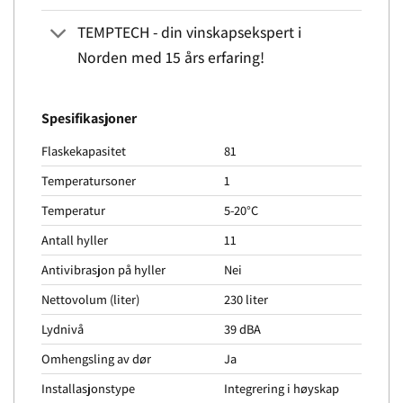
TEMPTECH - din vinskapsekspert i
Norden med 15 års erfaring!
Spesifikasjoner
Flaskekapasitet
81
Temperatursoner
1
Temperatur
5-20°C
Antall hyller
11
Antivibrasjon på hyller
Nei
Nettovolum (liter)
230 liter
Lydnivå
39 dBA
Omhengsling av dør
Ja
Installasjonstype
Integrering i høyskap