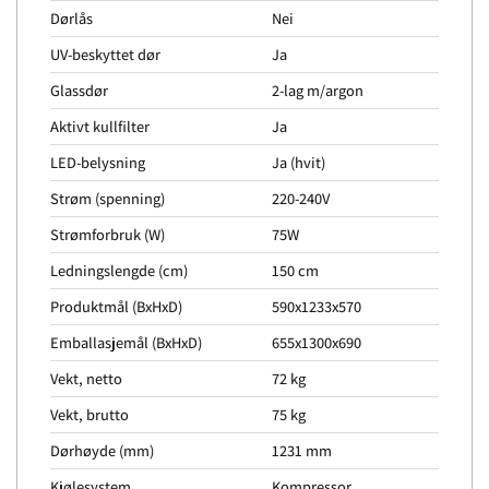
Dørlås
Nei
UV-beskyttet dør
Ja
Glassdør
2-lag m/argon
Aktivt kullfilter
Ja
LED-belysning
Ja (hvit)
Strøm (spenning)
220-240V
Strømforbruk (W)
75W
Ledningslengde (cm)
150 cm
Produktmål (BxHxD)
590x1233x570
Emballasjemål (BxHxD)
655x1300x690
Vekt, netto
72 kg
Vekt, brutto
75 kg
Dørhøyde (mm)
1231 mm
Kjølesystem
Kompressor