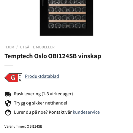
HJEM
/
UTGÅTTE MODELLER
Temptech Oslo OBI124SB vinskap
Produktdatablad
local_shipping
Rask levering (1-3 virkedager)
security
Trygg og sikker netthandel
face
Lurer du på noe? Kontakt vår
kundeservice
Varenummer:
OBI124SB