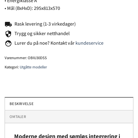
• Energiklasse A
• Mål (BxHxD): 295x813x570
local_shipping
Rask levering (1-3 virkedager)
security
Trygg og sikker netthandel
face
Lurer du på noe? Kontakt vår
kundeservice
Varenummer:
OBIU30DSS
Kategori:
Utgåtte modeller
BESKRIVELSE
OMTALER
Moderne design med sømløs integrering i