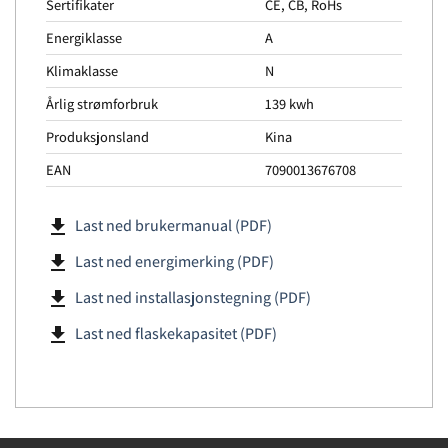
Sertifikater
CE, CB, RoHs
Energiklasse
A
Klimaklasse
N
Årlig strømforbruk
139 kwh
Produksjonsland
Kina
EAN
7090013676708
file_download
Last ned brukermanual (PDF)
file_download
Last ned energimerking (PDF)
file_download
Last ned installasjonstegning (PDF)
file_download
Last ned flaskekapasitet (PDF)