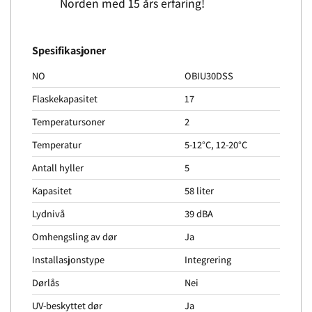
Norden med 15 års erfaring!
Spesifikasjoner
NO
OBIU30DSS
Flaskekapasitet
17
Temperatursoner
2
Temperatur
5-12°C, 12-20°C
Antall hyller
5
Kapasitet
58 liter
Lydnivå
39 dBA
Omhengsling av dør
Ja
Installasjonstype
Integrering
Dørlås
Nei
UV-beskyttet dør
Ja