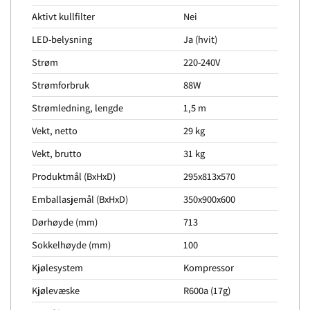
Aktivt kullfilter
Nei
LED-belysning
Ja (hvit)
Strøm
220-240V
Strømforbruk
88W
Strømledning, lengde
1,5 m
Vekt, netto
29 kg
Vekt, brutto
31 kg
Produktmål (BxHxD)
295x813x570
Emballasjemål (BxHxD)
350x900x600
Dørhøyde (mm)
713
Sokkelhøyde (mm)
100
Kjølesystem
Kompressor
Kjølevæske
R600a (17g)