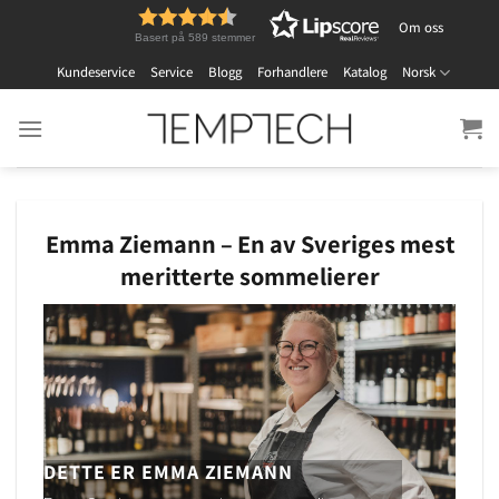
Skip
Om oss
to
Basert på 589 stemmer
content
Kundeservice
Service
Blogg
Forhandlere
Katalog
Norsk
Emma Ziemann – En av Sveriges mest
meritterte sommelierer
DETTE ER EMMA ZIEMANN