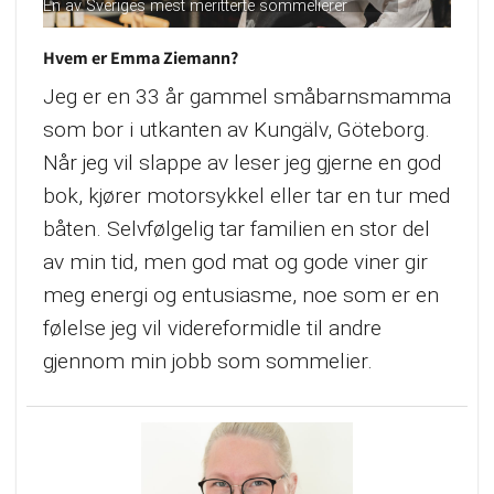
En av Sveriges mest meritterte sommelierer
Hvem er Emma Ziemann?
Jeg er en 33 år gammel småbarnsmamma
som bor i utkanten av Kungälv, Göteborg.
Når jeg vil slappe av leser jeg gjerne en god
bok, kjører motorsykkel eller tar en tur med
båten. Selvfølgelig tar familien en stor del
av min tid, men god mat og gode viner gir
meg energi og entusiasme, noe som er en
følelse jeg vil videreformidle til andre
gjennom min jobb som sommelier.