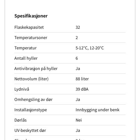
Spesifikasjoner
Flaskekapasitet
32
Temperatursoner
2
Temperatur
5-12°C, 12-20°C
Antall hyller
6
Antivibrasjon på hyller
Ja
Nettovolum (liter)
88 liter
Lydnivå
39 dBA
Omhengsling av dør
Ja
Installasjonstype
Innbygging under benk
Dørlås
Nei
UV-beskyttet dør
Ja