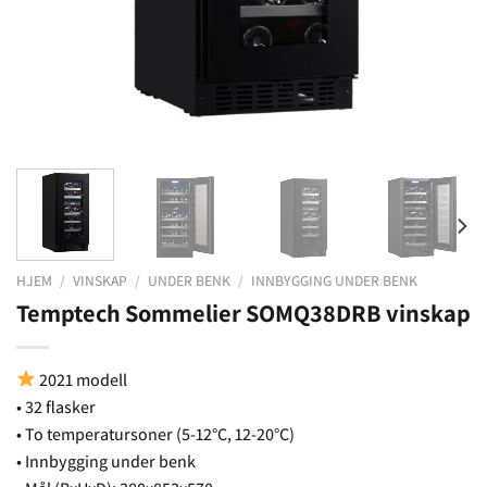
HJEM
/
VINSKAP
/
UNDER BENK
/
INNBYGGING UNDER BENK
Temptech Sommelier SOMQ38DRB vinskap
2021 modell
• 32 flasker
• To temperatursoner (5-12°C, 12-20°C)
• Innbygging under benk