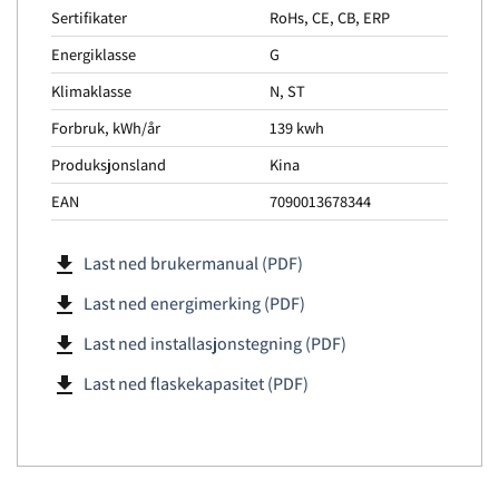
Sertifikater
RoHs, CE, CB, ERP
Energiklasse
G
Klimaklasse
N, ST
Forbruk, kWh/år
139 kwh
Produksjonsland
Kina
EAN
7090013678344
file_download
Last ned brukermanual (PDF)
file_download
Last ned energimerking (PDF)
file_download
Last ned installasjonstegning (PDF)
file_download
Last ned flaskekapasitet (PDF)