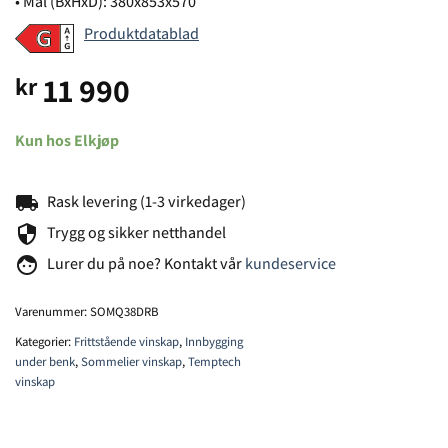
• Mål (BxHxD): 380x853x570
Produktdatablad
11 990
kr
Kun hos Elkjøp
local_shipping
Rask levering (1-3 virkedager)
security
Trygg og sikker netthandel
face
Lurer du på noe? Kontakt vår
kundeservice
Varenummer:
SOMQ38DRB
Kategorier:
Frittstående vinskap
,
Innbygging
under benk
,
Sommelier vinskap
,
Temptech
vinskap