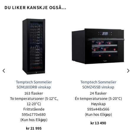
DU LIKER KANSKJE OGSÅ…
Temptech Sommelier
Temptech Sommelier
SOM180DRB vinskap
SOMZ45SB vinskap
163 flasker
24 flasker
To temperatursoner (5-12°C,
Én temperatursone (5-20°C)
12-20°C)
Høyskap
Frittstående
595x448x566
595x1770x680
(Kun hos Elkjøp)
(Kun hos Elkjøp)
kr
13 490
kr
21 995