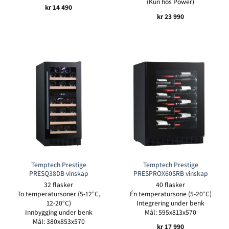
(Kun hos Power)
kr
14 490
kr
23 990
Temptech Prestige
Temptech Prestige
PRESQ38DB vinskap
PRESPROX60SRB vinskap
32 flasker
40 flasker
To temperatursoner (5-12°C,
Én temperatursone (5-20°C)
12-20°C)
Integrering under benk
Innbygging under benk
Mål: 595x813x570
Mål: 380x853x570
kr
17 990