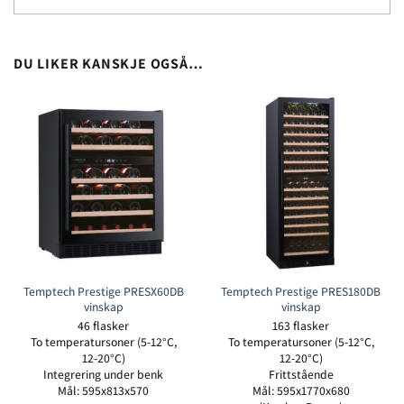
DU LIKER KANSKJE OGSÅ…
Temptech Prestige PRESX60DB
Temptech Prestige PRES180DB
vinskap
vinskap
46 flasker
163 flasker
To temperatursoner (5-12°C,
To temperatursoner (5-12°C,
12-20°C)
12-20°C)
Integrering under benk
Frittstående
Mål: 595x813x570
Mål: 595x1770x680