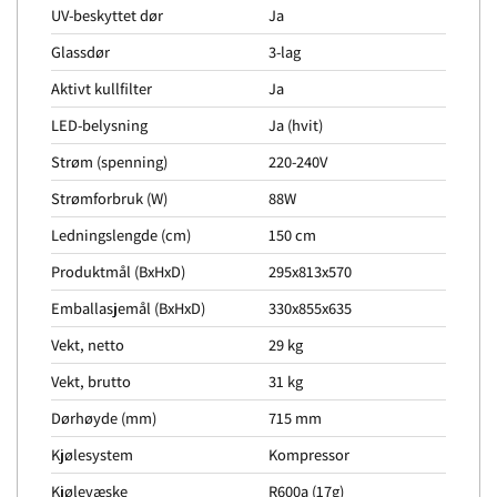
UV-beskyttet dør
Ja
Glassdør
3-lag
Aktivt kullfilter
Ja
LED-belysning
Ja (hvit)
Strøm (spenning)
220-240V
Strømforbruk (W)
88W
Ledningslengde (cm)
150 cm
Produktmål (BxHxD)
295x813x570
Emballasjemål (BxHxD)
330x855x635
Vekt, netto
29 kg
Vekt, brutto
31 kg
Dørhøyde (mm)
715 mm
Kjølesystem
Kompressor
Kjølevæske
R600a (17g)