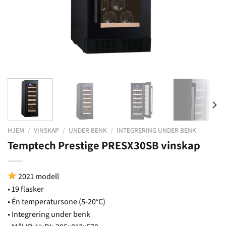
HJEM
/
VINSKAP
/
UNDER BENK
/
INTEGRERING UNDER BENK
Temptech Prestige PRESX30SB vinskap
2021 modell
• 19 flasker
• Én temperatursone (5-20°C)
• Integrering under benk