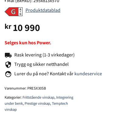
• Mål (BxHxD): 295x813x570
Produktdatablad
10 990
kr
Selges kun hos Power.
local_shipping
Rask levering (1-3 virkedager)
security
Trygg og sikker netthandel
face
Lurer du på noe? Kontakt vår
kundeservice
Varenummer:
PRESX30SB
Kategorier:
Frittstående vinskap
,
Integrering
under benk
,
Prestige vinskap
,
Temptech
vinskap