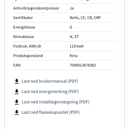
Antivibrasjonskompressor
Ja
Sertifikater
RoHs, CE, CB, ERP
Energiklasse
G
Klimaklasse
N, ST
Forbruk, kWh/år
118 kwh
Produksjonsland
Kina
EAN
7090013678382
file_download
Last ned brukermanual (PDF)
file_download
Last ned energimerking (PDF)
file_download
Last ned installasjonstegning (PDF)
file_download
Last ned flaskekapasitet (PDF)