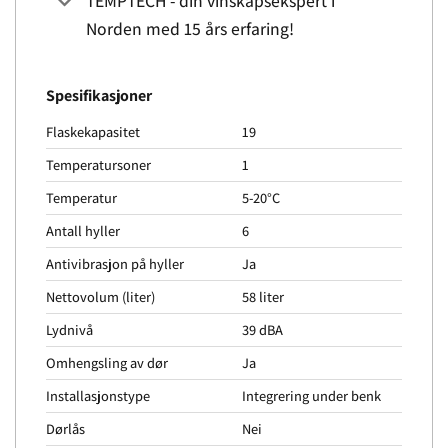
TEMPTECH - din vinskapsekspert i
Norden med 15 års erfaring!
Spesifikasjoner
Flaskekapasitet
19
Temperatursoner
1
Temperatur
5-20°C
Antall hyller
6
Antivibrasjon på hyller
Ja
Nettovolum (liter)
58 liter
Lydnivå
39 dBA
Omhengsling av dør
Ja
Installasjonstype
Integrering under benk
Dørlås
Nei