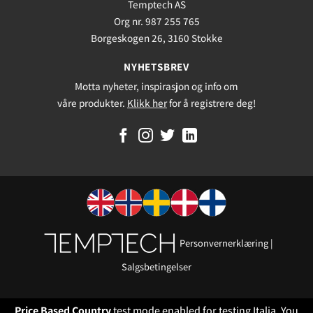
Temptech AS
Org nr. 987 255 765
Borgeskogen 26, 3160 Stokke
NYHETSBREV
Motta nyheter, inspirasjon og info om
våre produkter.
Klikk her
for å registrere deg!
Personvernerklæring
|
Salgsbetingelser
Price Based Country
test mode enabled for testing Italia. You