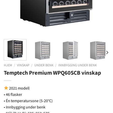
HJEM
/
VINSKAP
/
UNDER BENK
/
INNBYGGING UNDER BENK
Temptech Premium WPQ60SCB vinskap
2021 modell
• 46 flasker
• Én temperatursone (5-20°C)
• Innbygging under benk