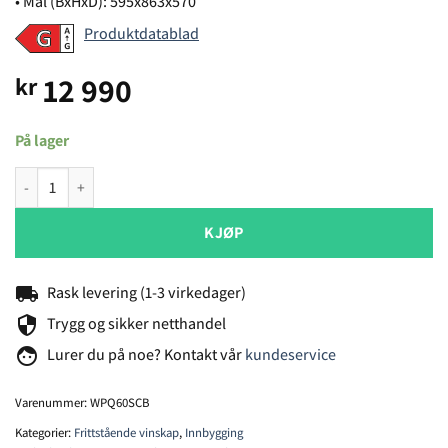
• Mål (BxHxD): 595x863x570
Produktdatablad
12 990
kr
På lager
Temptech Premium WPQ60SCB vinskap antall
KJØP
local_shipping
Rask levering (1-3 virkedager)
security
Trygg og sikker netthandel
face
Lurer du på noe? Kontakt vår
kundeservice
Varenummer:
WPQ60SCB
Kategorier:
Frittstående vinskap
,
Innbygging