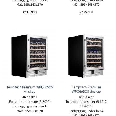
Mål: 595x863x570
Mål: 595x863x570
kr
13 990
kr
15 990
Temptech Premium WPQ60SCS
Temptech Premium
vinskap
WPQ60DCS vinskap
46 flasker
46 flasker
Én temperatursone (5-20°C)
To temperatursoner (5-12°C,
Innbygging under benk
12-20°C)
Mål: 595x863x570
Innbygging under benk
Mål: 595x863x570