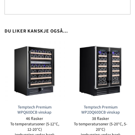
DU LIKER KANSKJE OGSÅ…
Temptech Premium
Temptech Premium
WPQ60DCB vinskap
WP2DQ60DCB vinskap
46 flasker
38 flasker
To temperatursoner (5-12°C,
To temperatursoner (5-20°C, 5-
12-20°C)
20°C)
Innbygging under benk
Innbygging under benk