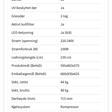
UV-beskyttet dør
Ja
Glassdør
2-lag
Aktivt kullfilter
Ja
LED-belysning
Ja (blå)
Strøm (spenning)
220-240V
Strømforbruk (W)
100W
Ledningslengde (cm)
150 cm
Produktmål (BxHxD)
595x863x570
Emballasjemål (BxHxD)
660x930x625
Vekt, netto
44 kg
Vekt, brutto
48 kg
Dørhøyde (mm)
715 mm
Kjølesystem
Kompressor