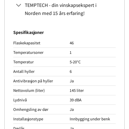
TEMPTECH - din vinskapsekspert i
Norden med 15 års erfaring!
Spesifikasjoner
Flaskekapasitet
46
Temperatursoner
1
Temperatur
5-20°C
Antall hyller
6
Antivibrasjon på hyller
Ja
Nettovolum (liter)
145 liter
Lydnivå
39 dBA
Omhengsling av dør
Ja
Installasjonstype
Innbygging under benk
Dørlås
Ja