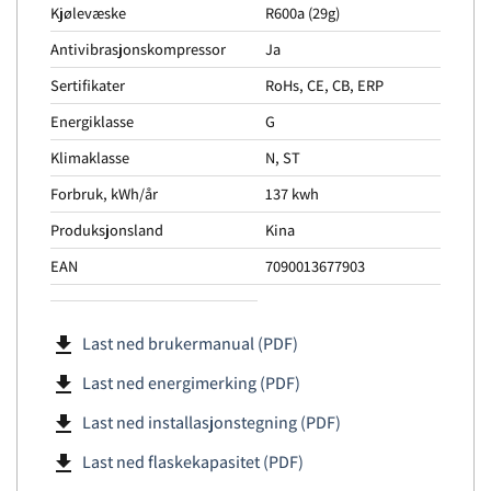
Kjølevæske
R600a (29g)
Antivibrasjonskompressor
Ja
Sertifikater
RoHs, CE, CB, ERP
Energiklasse
G
Klimaklasse
N, ST
Forbruk, kWh/år
137 kwh
Produksjonsland
Kina
EAN
7090013677903
file_download
Last ned brukermanual (PDF)
file_download
Last ned energimerking (PDF)
file_download
Last ned installasjonstegning (PDF)
file_download
Last ned flaskekapasitet (PDF)