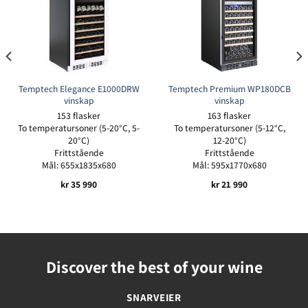
Temptech Elegance E1000DRW
Temptech Premium WP180DCB
vinskap
vinskap
153 flasker
163 flasker
To temperatursoner (5-20°C, 5-
To temperatursoner (5-12°C,
20°C)
12-20°C)
Frittstående
Frittstående
Mål: 655x1835x680
Mål: 595x1770x680
kr
35 990
kr
21 990
Discover the best of your wine
SNARVEIER