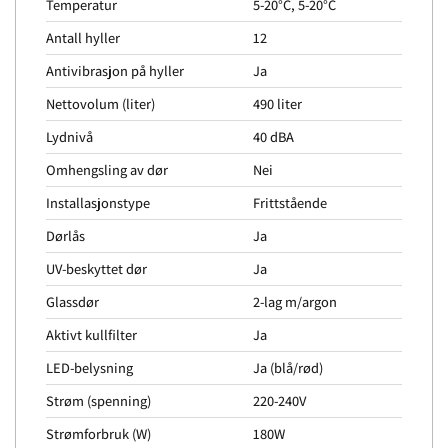
Temperatur
5-20°C, 5-20°C
Antall hyller
12
Antivibrasjon på hyller
Ja
Nettovolum (liter)
490 liter
Lydnivå
40 dBA
Omhengsling av dør
Nei
Installasjonstype
Frittstående
Dørlås
Ja
UV-beskyttet dør
Ja
Glassdør
2-lag m/argon
Aktivt kullfilter
Ja
LED-belysning
Ja (blå/rød)
Strøm (spenning)
220-240V
Strømforbruk (W)
180W