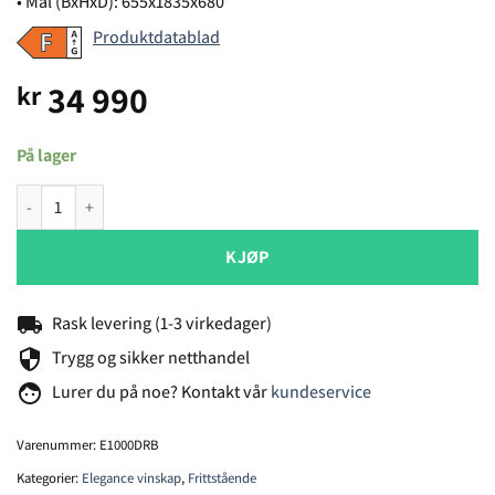
• Mål (BxHxD): 655x1835x680
Produktdatablad
34 990
kr
På lager
Temptech Elegance E1000DRB vinskap antall
KJØP
local_shipping
Rask levering (1-3 virkedager)
security
Trygg og sikker netthandel
face
Lurer du på noe? Kontakt vår
kundeservice
Varenummer:
E1000DRB
Kategorier:
Elegance vinskap
,
Frittstående