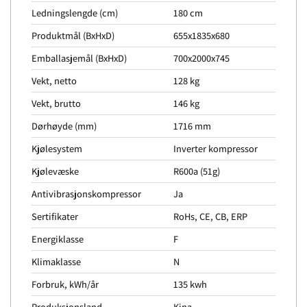
Ledningslengde (cm)
180 cm
Produktmål (BxHxD)
655x1835x680
Emballasjemål (BxHxD)
700x2000x745
Vekt, netto
128 kg
Vekt, brutto
146 kg
Dørhøyde (mm)
1716 mm
Kjølesystem
Inverter kompressor
Kjølevæske
R600a (51g)
Antivibrasjonskompressor
Ja
Sertifikater
RoHs, CE, CB, ERP
Energiklasse
F
Klimaklasse
N
Forbruk, kWh/år
135 kwh
Produksjonsland
Kina