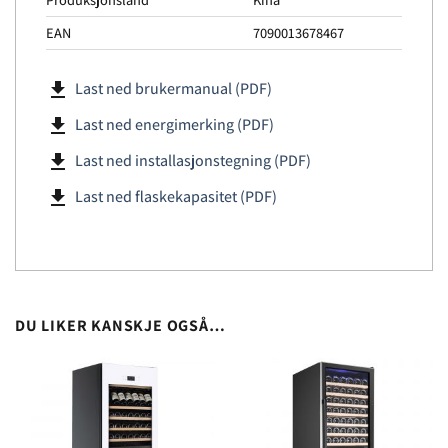
EAN
7090013678467
file_download
Last ned brukermanual (PDF)
file_download
Last ned energimerking (PDF)
file_download
Last ned installasjonstegning (PDF)
file_download
Last ned flaskekapasitet (PDF)
DU LIKER KANSKJE OGSÅ…