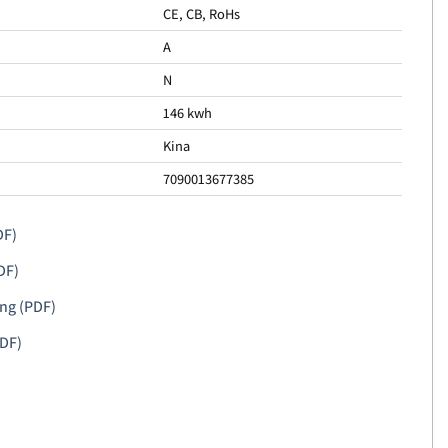
CE, CB, RoHs
A
N
146 kwh
Kina
7090013677385
DF)
DF)
ing (PDF)
PDF)