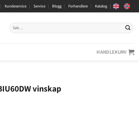
Kundeservice
Service
Blogg
Forhandlere
Katalog
Søk
etter:
HANDLEKURV
BIU60DW vinskap