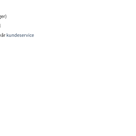
ger)
l
vår
kundeservice