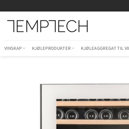
Skip
to
content
VINSKAP
KJØLEPRODUKTER
KJØLEAGGREGAT TIL V