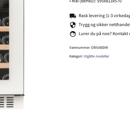
• Mål (BxHxD): 595x813x570
local_shipping
Rask levering (1-3 virkeda
security
Trygg og sikker netthande
face
Lurer du på noe? Kontakt 
Varenummer:
OBIU60DW
Kategori:
Utgåtte modeller