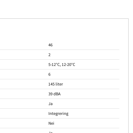
46
2
5-12°C, 12-20°C
6
145 liter
39 dBA
Ja
Integrering
Nei
Ja