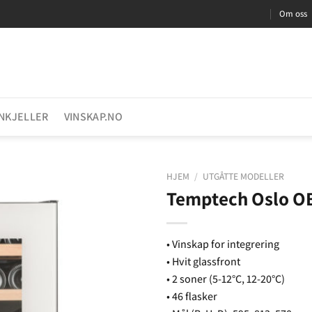
Om oss
INKJELLER
VINSKAP.NO
HJEM
/
UTGÅTTE MODELLER
Temptech Oslo O
• Vinskap for integrering
• Hvit glassfront
• 2 soner (5-12°C, 12-20°C)
• 46 flasker