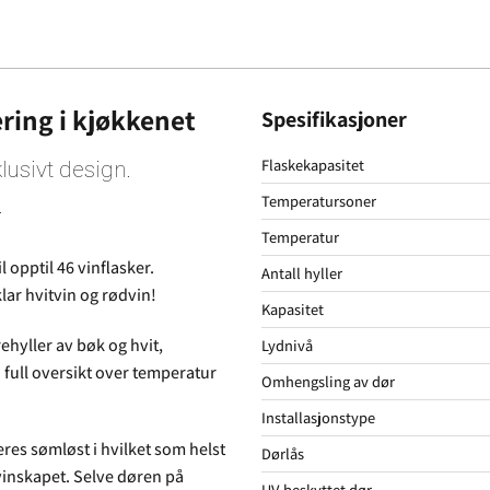
ring i kjøkkenet
Spesifikasjoner
Flaskekapasitet
lusivt design.
Temperatursoner
.
Temperatur
 opptil 46 vinflasker.
Antall hyller
lar hvitvin og rødvin!
Kapasitet
ehyller av bøk og hvit,
Lydnivå
full oversikt over temperatur
Omhengsling av dør
Installasjonstype
res sømløst i hvilket som helst
Dørlås
vinskapet. Selve døren på
UV-beskyttet dør