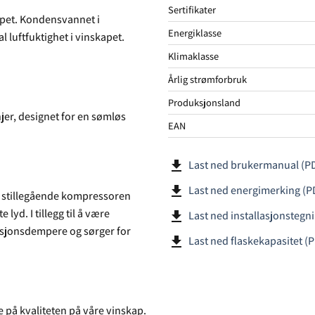
Sertifikater
kapet. Kondensvannet i
Energiklasse
 luftfuktighet i vinskapet.
Klimaklasse
Årlig strømforbruk
Produksjonsland
jer, designet for en sømløs
EAN
file_download
Last ned brukermanual (P
file_download
Last ned energimerking (P
n stillegående kompressoren
 lyd. I tillegg til å være
file_download
Last ned installasjonstegn
asjonsdempere og sørger for
file_download
Last ned flaskekapasitet (
e på kvaliteten på våre vinskap.