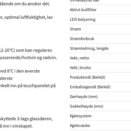
stående om du ønsker det.
Aktivt kullfilter
, optimal luftfuktighet, lav
LED-belysning
Strøm
Strømforbruk
Strømledning, lengde
 12-20°C) som kan reguleres
 musserende/hvitvin og rødvin.
Vekt, netto
Vekt, brutto
ed 8°C i den øverste
Produktmål (BxHxD)
derste
nkelt inn på touchpanelet på
Emballasjemål (BxHxD)
Dørhøyde (mm)
Sokkelhøyde (mm)
Kjølesystem
skyttede 3-lags glassdøren,
Kjølevæske
 inn i vinskapet.