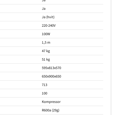
Ja
Ja (hvit)
220-240V
100W
1,5 m
47 kg
51 kg
595x813x570
650x900x650
713
100
Kompressor
R600a (29g)