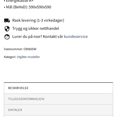
• Energiklasse A+
• Mål (BxHxD): 590x590x590
local_shipping
Rask levering (1-3 virkedager)
security
Trygg og sikker netthandel
face
Lurer du på noe? Kontakt vår
kundeservice
Varenummer:
OBI60SW
Kategori:
Utgåtte modeller
BESKRIVELSE
TILLEGGSINFORMASJON
OMTALER