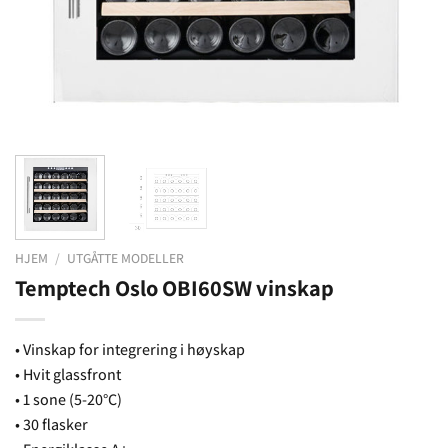
HJEM
/
UTGÅTTE MODELLER
Temptech Oslo OBI60SW vinskap
• Vinskap for integrering i høyskap
• Hvit glassfront
• 1 sone (5-20°C)
• 30 flasker