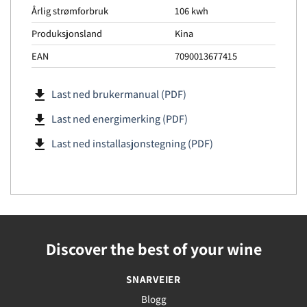
Årlig strømforbruk
106 kwh
Produksjonsland
Kina
EAN
7090013677415
file_download
Last ned brukermanual (PDF)
file_download
Last ned energimerking (PDF)
file_download
Last ned installasjonstegning (PDF)
Discover the best of your wine
SNARVEIER
Blogg