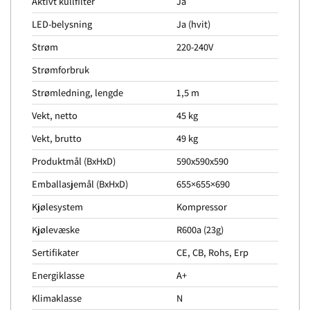
Aktivt kullfilter
Ja
LED-belysning
Ja (hvit)
Strøm
220-240V
Strømforbruk
Strømledning, lengde
1,5 m
Vekt, netto
45 kg
Vekt, brutto
49 kg
Produktmål (BxHxD)
590x590x590
Emballasjemål (BxHxD)
655×655×690
Kjølesystem
Kompressor
Kjølevæske
R600a (23g)
Sertifikater
CE, CB, Rohs, Erp
Energiklasse
A+
Klimaklasse
N