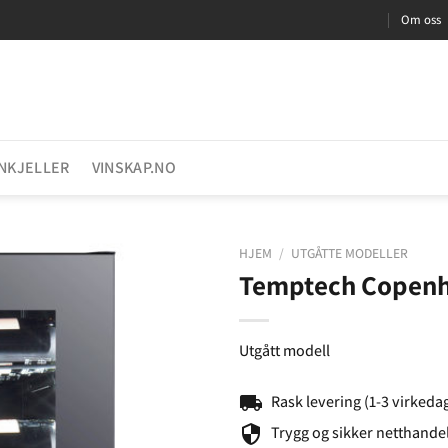
Om oss
INKJELLER
VINSKAP.NO
HJEM
/
UTGÅTTE MODELLER
Temptech Copenh
Utgått modell
local_shipping
Rask levering (1-3 virkeda
security
Trygg og sikker netthande