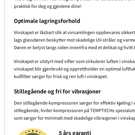
praktisk for deg og gjestene dine!
Optimale lagringsforhold
Vinskapet er låsbart slik at vinsamlingen oppbevares sikkert
lags glassdøren beskytter mot skadelige UV-stråler og varme
Døren er belyst langs siden innenfra med et delikat og hvitt 
Vinskapet er utstyrt med vifter som sirkulerer luften i vins
vinskapet blir gjenbrukt og opprettholder en optimal luftfukt
kullfilter sørger for frisk og ren luft i vinskapet.
Stillegående og fri for vibrasjoner
Den stillegående kompressoren sørger for effektiv kjøling i vi
stillegående, hviler kompressoren på TEMPTECHs spesialu
som sørger for minimalt med skadelige vibrasjoner i vinska
5 års garanti