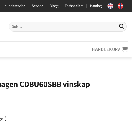
Kundeservice
Service
Blogg
Forhandlere
Katalog
Søk
etter:
HANDLEKURV
agen CDBU60SBB vinskap
ger)
l