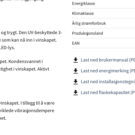
Energiklasse
Klimaklasse
Årlig strømforbruk
 og trygt. Den UV-beskyttede 3-
Produksjonsland
 som kan nå inn i vinskapet.
EAN
LED-lys.
file_download
Last ned brukermanual (P
kapet. Kondensvannet i
ighet i vinskapet. Aktivt
file_download
Last ned energimerking (P
file_download
Last ned installasjonstegn
file_download
Last ned flaskekapasitet (
nskapet. I tillegg til å være
tviklede vibrasjonsdempere
pet.