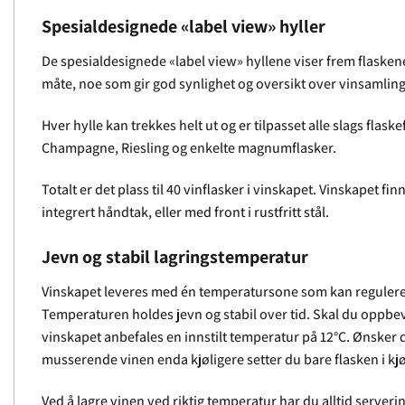
Spesialdesignede «label view» hyller
De spesialdesignede «label view» hyllene viser frem flasken
måte, noe som gir god synlighet og oversikt over vinsamlin
Hver hylle kan trekkes helt ut og er tilpasset alle slags fla
Champagne, Riesling og enkelte magnumflasker.
Totalt er det plass til 40 vinflasker i vinskapet. Vinskapet f
integrert håndtak, eller med front i rustfritt stål.
Jevn og stabil lagringstemperatur
Vinskapet leveres med én temperatursone som kan regulere
Temperaturen holdes jevn og stabil over tid. Skal du oppbev
vinskapet anbefales en innstilt temperatur på 12°C. Ønsker 
musserende vinen enda kjøligere setter du bare flasken i kjø
Ved å lagre vinen ved riktig temperatur har du alltid serverin