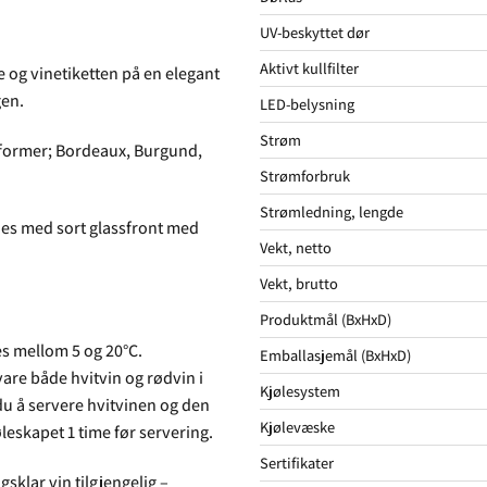
UV-beskyttet dør
Aktivt kullfilter
e og vinetiketten på en elegant
gen.
LED-belysning
Strøm
skeformer; Bordeaux, Burgund,
Strømforbruk
Strømledning, lengde
innes med sort glassfront med
Vekt, netto
Vekt, brutto
Produktmål (BxHxD)
s mellom 5 og 20°C.
Emballasjemål (BxHxD)
are både hvitvin og rødvin i
Kjølesystem
du å servere hvitvinen og den
Kjølevæske
leskapet 1 time før servering.
Sertifikater
gsklar vin tilgjengelig –