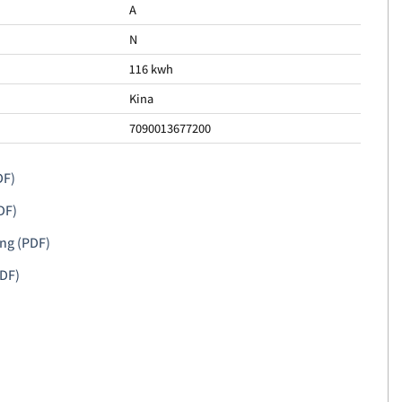
A
N
116 kwh
Kina
7090013677200
DF)
DF)
ing (PDF)
PDF)