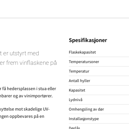
Spesifikasjoner
Flaskekapasitet
 er utstyrt med
Temperatursoner
er frem vinflaskene på
Temperatur
Antall hyller
 få hedersplassen i stua eller
Kapasitet
inbarer og av vinimportører.
Lydnivå
kyttelse mot skadelige UV-
Omhengsling av dør
lingen oppbevares på en
Installasjonstype
Dørlås