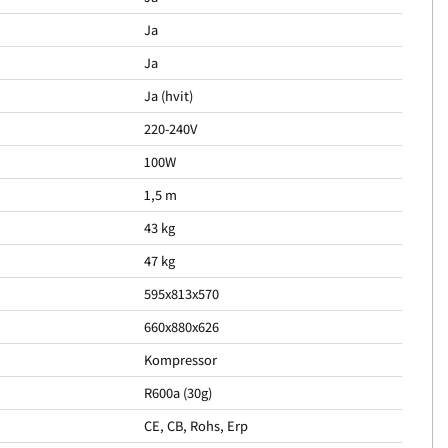
Ja
Ja
Ja (hvit)
220-240V
100W
1,5 m
43 kg
47 kg
595x813x570
660x880x626
Kompressor
R600a (30g)
CE, CB, Rohs, Erp