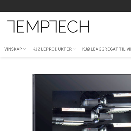
Skip
to
content
VINSKAP
KJØLEPRODUKTER
KJØLEAGGREGAT TIL V