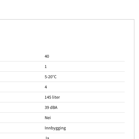
40
1
5-20°C
4
145 liter
39 dBA
Nei
Innbygging
Ja