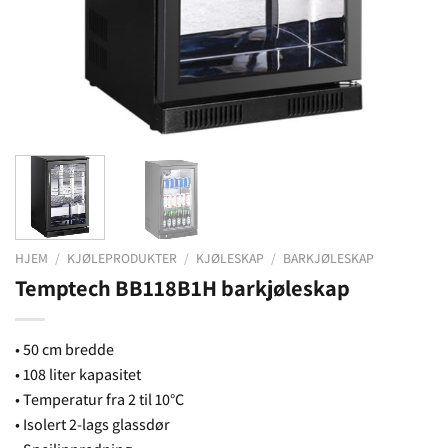
HJEM
/
KJØLEPRODUKTER
/
KJØLESKAP
/
BARKJØLESKAP
Temptech BB118B1H barkjøleskap
• 50 cm bredde
• 108 liter kapasitet
• Temperatur fra 2 til 10°C
• Isolert 2-lags glassdør