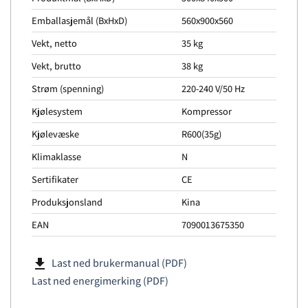
Emballasjemål (BxHxD)
560x900x560
Vekt, netto
35 kg
Vekt, brutto
38 kg
Strøm (spenning)
220-240 V/50 Hz
Kjølesystem
Kompressor
Kjølevæske
R600(35g)
Klimaklasse
N
Sertifikater
CE
Produksjonsland
Kina
EAN
7090013675350
file_download
Last ned brukermanual (PDF)
Last ned energimerking (PDF)