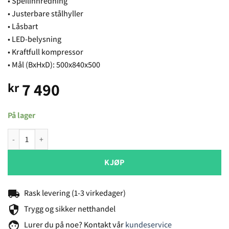
• Speilinnredning
• Justerbare stålhyller
• Låsbart
• LED-belysning
• Kraftfull kompressor
• Mål (BxHxD): 500x840x500
7 490
kr
På lager
Temptech BB118B1H barkjøleskap antall
KJØP
local_shipping
Rask levering (1-3 virkedager)
security
Trygg og sikker netthandel
face
Lurer du på noe? Kontakt vår
kundeservice