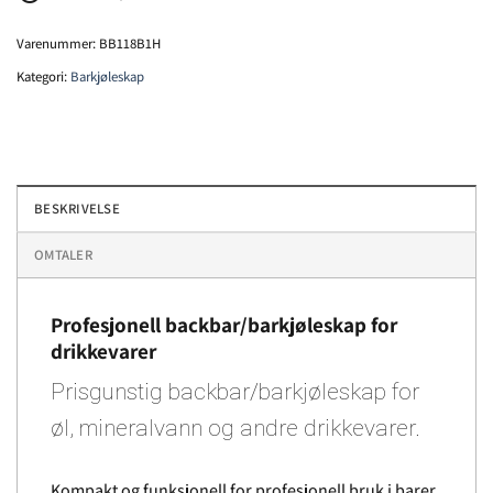
Varenummer:
BB118B1H
Kategori:
Barkjøleskap
BESKRIVELSE
OMTALER
Profesjonell backbar/barkjøleskap for
drikkevarer
Prisgunstig backbar/barkjøleskap for
øl, mineralvann og andre drikkevarer.
Kompakt og funksjonell for profesjonell bruk i barer,