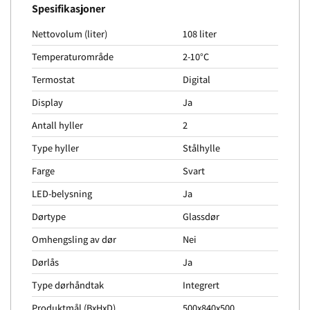
Spesifikasjoner
Nettovolum (liter)
108 liter
Temperaturområde
2-10°C
Termostat
Digital
Display
Ja
Antall hyller
2
Type hyller
Stålhylle
Farge
Svart
LED-belysning
Ja
Dørtype
Glassdør
Omhengsling av dør
Nei
Dørlås
Ja
Type dørhåndtak
Integrert
Produktmål (BxHxD)
500x840x500