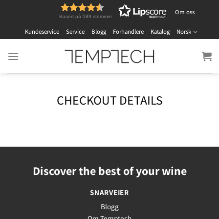
Skip
Om oss
to
Basert på 589 stemmer
content
Kundeservice
Service
Blogg
Forhandlere
Katalog
Norsk
CHECKOUT DETAILS
Discover the best of your wine
SNARVEIER
Blogg
Om Temptech